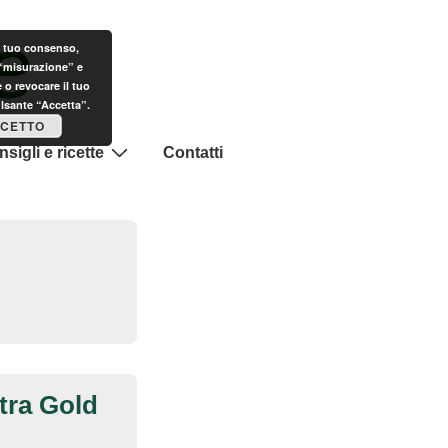
il tuo consenso,
 “misurazione” e
 o revocare il tuo
ulsante “Accetta”.
CETTO
sigli e ricette
Contatti
xtra Gold