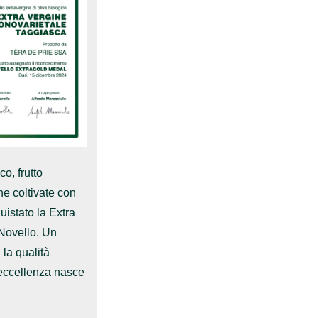
co, frutto
he coltivate con
uistato la Extra
Novello. Un
la qualità
l’eccellenza nasce