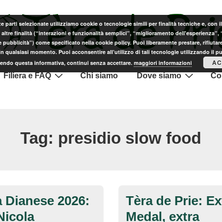
ze parti selezionate utilizziamo cookie o tecnologie simili per finalità tecniche e, con 
altre finalità (“interazioni e funzionalità semplici”, “miglioramento dell'esperienza”,
e pubblicità”) come specificato nella cookie policy. Puoi liberamente prestare, rifiutare
n qualsiasi momento. Puoi acconsentire all’utilizzo di tali tecnologie utilizzando il p
AC
endo questa informativa, continui senza accettare.
maggiori informazioni
Filiera e FAQ
Chi siamo
Dove siamo
Con
Tag:
presidio slow food
 Dianese 2026:
Tèra de Prie: E
Nicola
Medal, extra