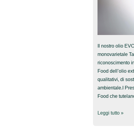
Il nostro olio EV
monovarietale Ta
riconoscimento im
Food dell’olio ext
qualitativi, di sos
ambientale.I Pres
Food che tutelan
Tèra
Leggi tutto »
de
Prie