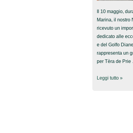
Il 10 maggio, du
Marina, il nostro
ricevuto un impo
dedicato alle ecce
e del Golfo Dian
rappresenta un g
per Tèra de Prie
Aromatica
Leggi tutto »
Dianese
2026:
premio
a Nicola
Ferrarese di Tèra
de