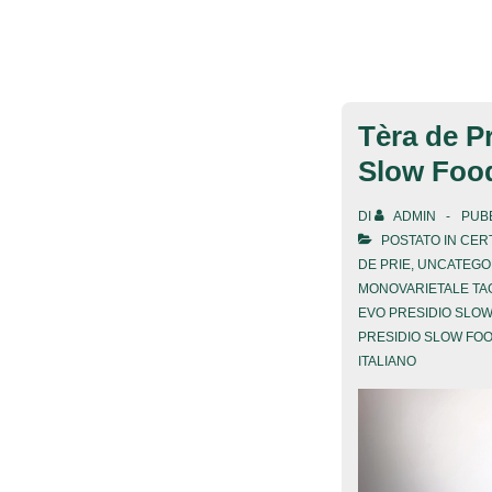
Prie per
l’eccellenza
del
territorio
Tèra de Pr
ligure
Slow Foo
DI
ADMIN
PUBB
POSTATO IN
CERT
DE PRIE
,
UNCATEGO
MONOVARIETALE TA
EVO PRESIDIO SLO
PRESIDIO SLOW FOO
ITALIANO