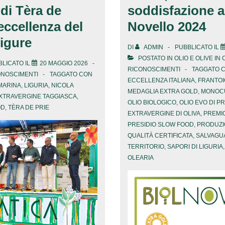
di Tèra de
soddisfazione a
’eccellenza del
Novello 2024
ligure
DI
ADMIN
PUBBLICATO IL
POSTATO IN
OLIO E OLIVE IN
LICATO IL
20 MAGGIO 2026
RICONOSCIMENTI
TAGGATO 
ONOSCIMENTI
TAGGATO CON
ECCELLENZA ITALIANA
,
FRANTOI
MARINA
,
LIGURIA
,
NICOLA
MEDAGLIA EXTRA GOLD
,
MONOCU
EXTRAVERGINE TAGGIASCA
,
OLIO BIOLOGICO
,
OLIO EVO DI P
OD
,
TÈRA DE PRIE
EXTRAVERGINE DI OLIVA
,
PREMI
PRESIDIO SLOW FOOD
,
PRODUZI
QUALITÀ CERTIFICATA
,
SALVAGU
TERRITORIO
,
SAPORI DI LIGURIA
OLEARIA