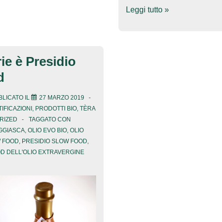
Tèra
Leggi tutto »
de
Prie:
Extra
ie è Presidio
Gold
d
Medal,
extra
LICATO IL
27 MARZO 2019
soddisfazione
IFICAZIONI
,
PRODOTTI BIO
,
TÈRA
RIZED
TAGGATO CON
al
GGIASCA
,
OLIO EVO BIO
,
OLIO
Biol
W FOOD
,
PRESIDIO SLOW FOOD
,
Novello
D DELL'OLIO EXTRAVERGINE
2024