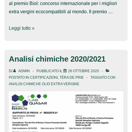
al premio Biol: concorso internazionale per i migliori
extra vergini ecocompatibili al mondo. Il premio …
Due
Leggi tutto »
grandi
riconoscimenti,
Biol
Analisi chimiche 2020/2021
e
Slow
DI
ADMIN
PUBBLICATO IL
26 OTTOBRE 2020
Food
POSTATO IN
CERTIFICAZIONI
,
TÈRA DE PRIE
TAGGATO CON
ANALISI CHIMICHE OLIO EXTRA VERGINE