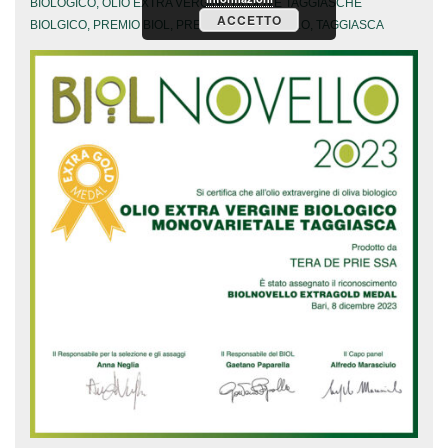
BIOLOGICO
,
OLIO EXTRA VERGINE DI OLIVE TAGGIASCHE
ACCETTO
BIOLGICO
,
PREMIO BIOL
,
PREMIO BIOLNOVELLO
,
TAGGIASCA