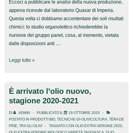
Eccoci a pubblicare le analisi della nuova produzione,
appena ricevute dal laboratorio Quasar di Imperia.
Questa volta ci dobbiamo accontentare dei soli risultati
chimici: lo studio organolettico richiederebbe la
riunione del gruppo panel, cosa, al momento, vietata
dalle disposizioni anti …
Analisi
Leggi tutto »
chimiche
2020/2021
È arrivato l’olio nuovo,
stagione 2020-2021
DI
ADMIN
PUBBLICATO IL
19 OTTOBRE 2020
POSTATO IN
PRODOTTI BIO
,
TECNICHE-DI-OLIVICOLTURA
,
TÈRA DE
PRIE
,
TRA GLI OLIVI
TAGGATO CON
OLIO EXTRA VERGINE 2020
,
OLIO EXTRA VERGINE BIOLOGICO VARIETÀ TAGGIASCA
,
OLIO