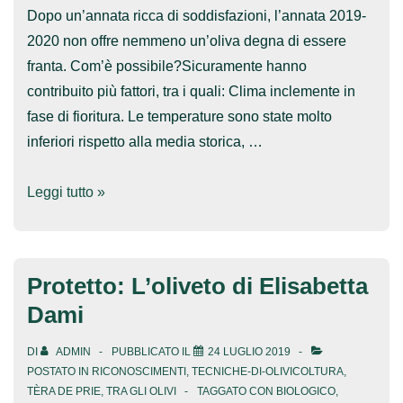
Dopo un’annata ricca di soddisfazioni, l’annata 2019-
2020 non offre nemmeno un’oliva degna di essere
franta. Com’è possibile?Sicuramente hanno
contribuito più fattori, tra i quali: Clima inclemente in
fase di fioritura. Le temperature sono state molto
inferiori rispetto alla media storica, …
Niente
Leggi tutto »
olio
nuovo
per
Protetto: L’oliveto di Elisabetta
l’annata
Dami
2019-
2020
DI
ADMIN
PUBBLICATO IL
24 LUGLIO 2019
POSTATO IN
RICONOSCIMENTI
,
TECNICHE-DI-OLIVICOLTURA
,
TÈRA DE PRIE
,
TRA GLI OLIVI
TAGGATO CON
BIOLOGICO
,