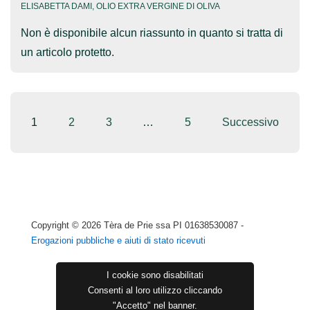
ELISABETTA DAMI
,
OLIO EXTRA VERGINE DI OLIVA
Non è disponibile alcun riassunto in quanto si tratta di
un articolo protetto.
Paginazione
1
2
3
…
5
Successivo
degli
articoli
Copyright © 2026
Tèra de Prie ssa PI 01638530087 -
Erogazioni pubbliche e aiuti di stato ricevuti
I cookie sono disabilitati
Consenti al loro utilizzo cliccando
"Accetto" nel banner.