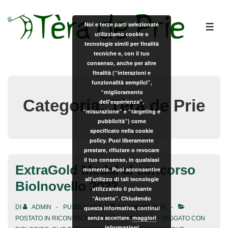
↓
Vai
Noi e terze parti selezionate
ME
utilizziamo cookie o
al
tecnologie simili per finalità
contenuto
tecniche e, con il tuo
principale
consenso, anche per altre
finalità (“interazioni e
funzionalità semplici”,
“miglioramento
Categoria:
Tèra de Prie
dell'esperienza”,
“misurazione” e “targeting e
pubblicità”) come
specificato nella cookie
policy. Puoi liberamente
prestare, rifiutare o revocare
il tuo consenso, in qualsiasi
ExtraGold Medal al concorso
momento. Puoi acconsentire
all’utilizzo di tali tecnologie
Biolnovello 2023
utilizzando il pulsante
“Accetta”. Chiudendo
DI
ADMIN
PUBBLICATO IL
3 GENNAIO 2024
questa informativa, continui
senza accettare.
maggiori
POSTATO IN
RICONOSCIMENTI
,
TÈRA DE PRIE
TAGGATO CON
informazioni