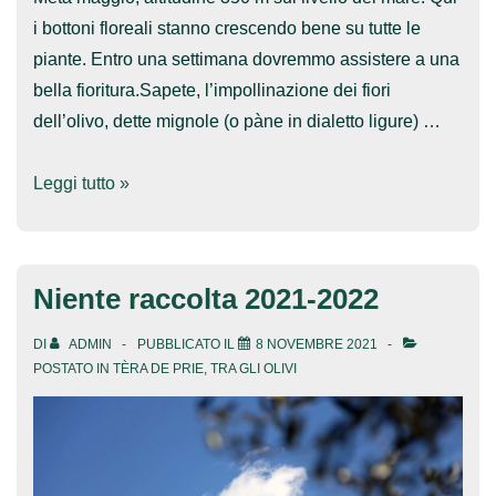
i bottoni floreali stanno crescendo bene su tutte le
piante. Entro una settimana dovremmo assistere a una
bella fioritura.Sapete, l’impollinazione dei fiori
dell’olivo, dette mignole (o pàne in dialetto ligure) …
Pronti
Leggi tutto »
alla
fioritura
Niente raccolta 2021-2022
DI
ADMIN
PUBBLICATO IL
8 NOVEMBRE 2021
POSTATO IN
TÈRA DE PRIE
,
TRA GLI OLIVI