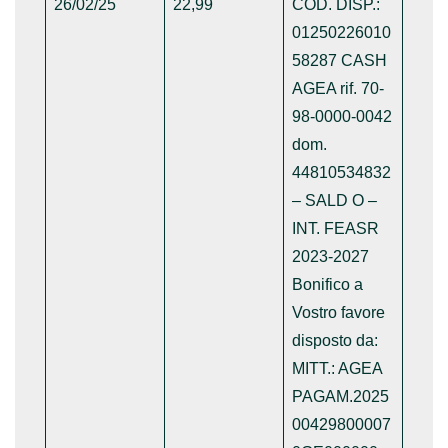
26/02/25
22,99
COD. DISP.:
01250226010
58287 CASH
AGEA rif. 70-
98-0000-0042
dom.
44810534832
– SALD O –
INT. FEASR
2023-2027
Bonifico a
Vostro favore
disposto da:
MITT.: AGEA
PAGAM.2025
00429800007