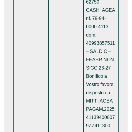
62750
CASH AGEA
rif. 79-94-
0000-4113
dom.
40993857511
– SALD O –
FEASR NON
SIGC 23-27
Bonifico a
Vostro favore
disposto da:
MITT.: AGEA
PAGAM.2025
41139400007
9ZZ411300