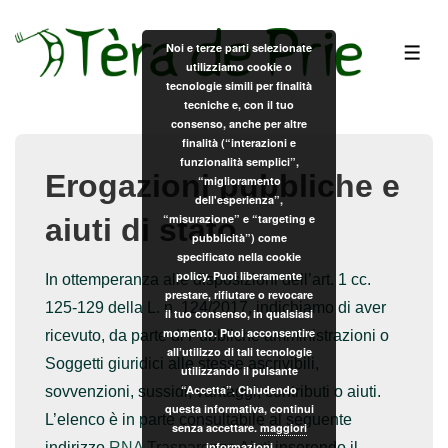
↓
Vai
Noi e terze parti selezionate
ME
utilizziamo cookie o
al
tecnologie simili per finalità
contenuto
tecniche e, con il tuo
principale
consenso, anche per altre
finalità (“interazioni e
funzionalità semplici”,
Erogazioni pubbliche e
“miglioramento
dell'esperienza”,
“misurazione” e “targeting e
aiuti di stato
pubblicità”) come
specificato nella cookie
policy. Puoi liberamente
In ottemperanza alle disposizioni dell’art. 1 cc.
prestare, rifiutare o revocare
125-129 della L. n. 124/2017, indichiamo di aver
il tuo consenso, in qualsiasi
momento. Puoi acconsentire
ricevuto, da parte di Pubbliche amministrazioni o
all’utilizzo di tali tecnologie
Soggetti giuridici alle stesse ascrivibili,
utilizzando il pulsante
“Accetta”. Chiudendo
sovvenzioni, sussidi, vantaggi, contributi o aiuti.
questa informativa, continui
L’elenco è in parte consultabile al seguente
senza accettare.
maggiori
informazioni
indirizzo
RNA Trasparenza Aiuti
inserendo il