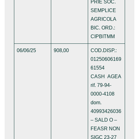
PRIE SOC.
SEMPLICE
AGRICOLA
BIC. ORD.:
CIPBITMM
06/06/25
908,00
COD.DISP.:
01250606169
61554
CASH AGEA
rif. 79-94-
0000-4108
dom.
40993426036
– SALD O –
FEASR NON
SIGC 23-27