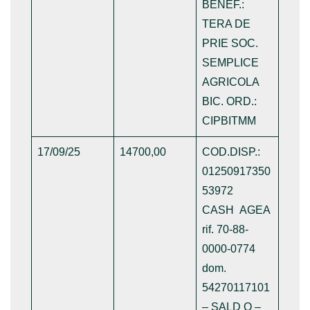
BENEF.:
TERA DE
PRIE SOC.
SEMPLICE
AGRICOLA
BIC. ORD.:
CIPBITMM
17/09/25
14700,00
COD.DISP.:
01250917350
53972
CASH AGEA
rif. 70-88-
0000-0774
dom.
54270117101
– SALD O –