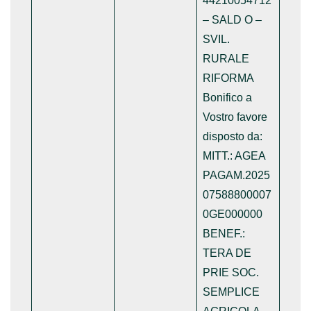
44210054712
– SALD O –
SVIL.
RURALE
RIFORMA
Bonifico a
Vostro favore
disposto da:
MITT.: AGEA
PAGAM.2025
07588800007
0GE000000
BENEF.:
TERA DE
PRIE SOC.
SEMPLICE