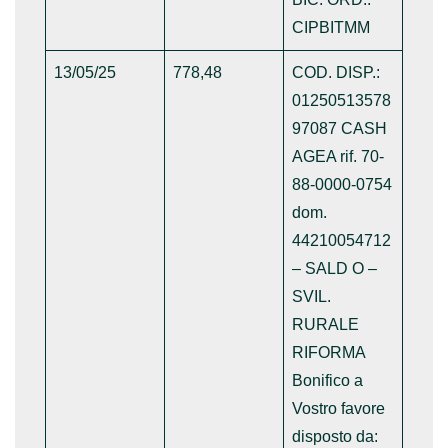
CIPBITMM
13/05/25
778,48
COD. DISP.:
01250513578
97087 CASH
AGEA rif. 70-
88-0000-0754
dom.
44210054712
– SALD O –
SVIL.
RURALE
RIFORMA
Bonifico a
Vostro favore
disposto da: