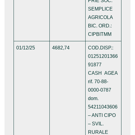
PRIE SOC.
SEMPLICE
AGRICOLA
BIC. ORD.:
CIPBITMM
01/12/25
4682,74
COD.DISP.:
01251201366
91877
CASH AGEA
rif. 70-88-
0000-0787
dom.
54211043606
– ANTI CIPO
– SVIL.
RURALE