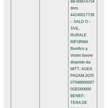
88-0000-0754
dom.
44240017739
– SALD O –
SVIL.
RURALE
RIFORMA
Bonifico a
Vostro favore
disposto da:
MITT.: AGEA
PAGAM.2025
07548800007
0GE000000
BENEF.:
TERA DE