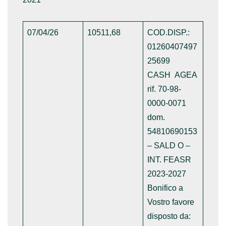
07/04/26
10511,68
COD.DISP.:
01260407497
25699
CASH AGEA
rif. 70-98-
0000-0071
dom.
54810690153
– SALD O –
INT. FEASR
2023-2027
Bonifico a
Vostro favore
disposto da: