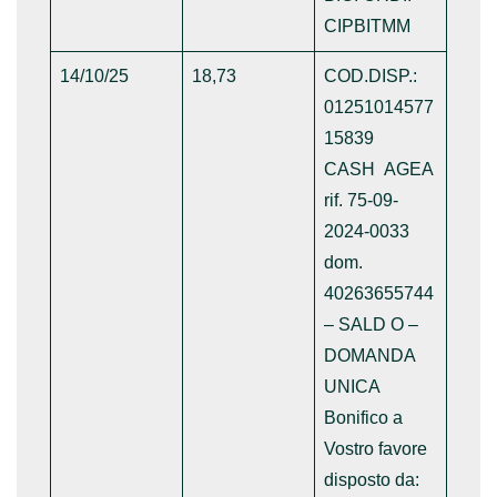
CIPBITMM
14/10/25
18,73
COD.DISP.:
01251014577
15839
CASH AGEA
rif. 75-09-
2024-0033
dom.
40263655744
– SALD O –
DOMANDA
UNICA
Bonifico a
Vostro favore
disposto da: