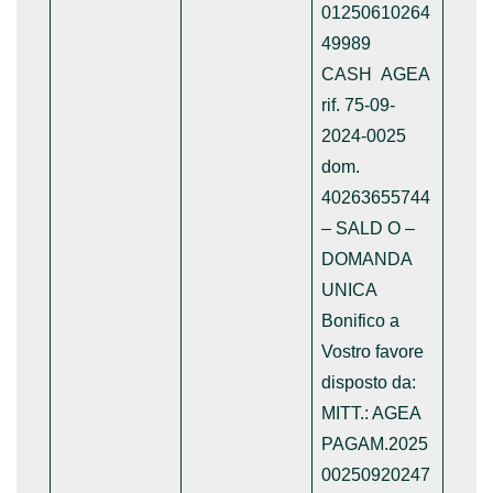
01250610264
49989
CASH AGEA
rif. 75-09-
2024-0025
dom.
40263655744
– SALD O –
DOMANDA
UNICA
Bonifico a
Vostro favore
disposto da:
MITT.: AGEA
PAGAM.2025
00250920247