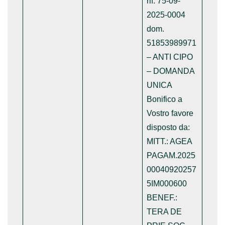
rif. 75-09-
2025-0004
dom.
51853989971
– ANTI CIPO
– DOMANDA
UNICA
Bonifico a
Vostro favore
disposto da:
MITT.: AGEA
PAGAM.2025
00040920257
5IM000600
BENEF.:
TERA DE