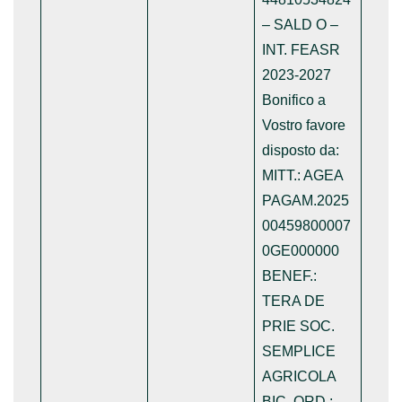
– SALD O –
INT. FEASR
2023-2027
Bonifico a
Vostro favore
disposto da:
MITT.: AGEA
PAGAM.2025
00459800007
0GE000000
BENEF.:
TERA DE
PRIE SOC.
SEMPLICE
AGRICOLA
BIC. ORD.: