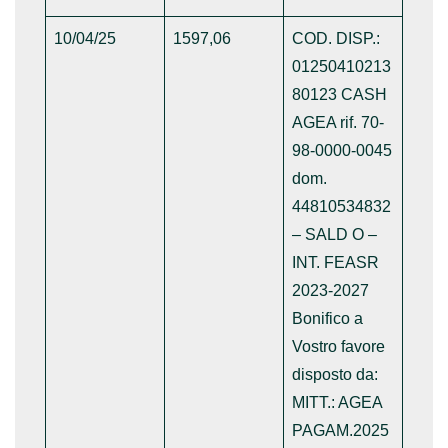
10/04/25
1597,06
COD. DISP.:
01250410213
80123 CASH
AGEA rif. 70-
98-0000-0045
dom.
44810534832
– SALD O –
INT. FEASR
2023-2027
Bonifico a
Vostro favore
disposto da:
MITT.: AGEA
PAGAM.2025