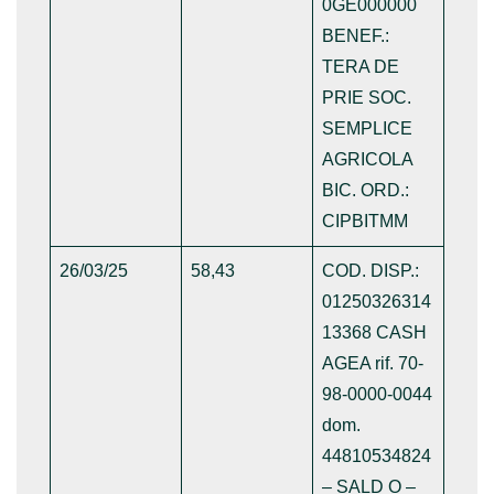
0GE000000
BENEF.:
TERA DE
PRIE SOC.
SEMPLICE
AGRICOLA
BIC. ORD.:
CIPBITMM
26/03/25
58,43
COD. DISP.:
01250326314
13368 CASH
AGEA rif. 70-
98-0000-0044
dom.
44810534824
– SALD O –