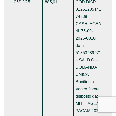
05/12/25
885,01
COD.DISP.:
01251205141
74839
CASH AGEA
rif. 75-09-
2025-0010
dom.
51853989971
– SALD O –
DOMANDA
UNICA
Bonifico a
Vostro favore
disposto da:
MITT.: AGEA
PAGAM.2025