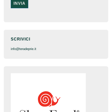
SCRIVICI
inf
o@terade
prie.it