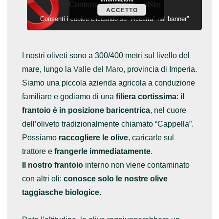
Contenuto non disponibile
ACCETTO
Consenti i cookie cliccando su "Accetta" nel banner"
I nostri oliveti sono a 300/400 metri sul livello del
mare, lungo la
Valle del Maro
, provincia di Imperia.
Siamo una piccola azienda agricola a conduzione
familiare e godiamo di una
filiera cortissima
:
il
frantoio è in posizione baricentrica
, nel cuore
dell’oliveto tradizionalmente chiamato “Cappella”.
Possiamo
raccogliere le olive
, caricarle sul
trattore e
frangerle immediatamente
.
Il nostro frantoio
interno non viene contaminato
con altri oli:
conosce solo le nostre olive
taggiasche biologice
.