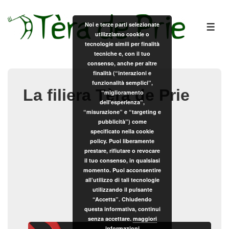
↓
Vai
Noi e terze parti selezionate
ME
utilizziamo cookie o
al
tecnologie simili per finalità
contenuto
tecniche e, con il tuo
principale
consenso, anche per altre
finalità (“interazioni e
funzionalità semplici”,
La filiera Tèra de Prie
“miglioramento
dell'esperienza”,
“misurazione” e “targeting e
pubblicità”) come
specificato nella cookie
policy. Puoi liberamente
prestare, rifiutare o revocare
il tuo consenso, in qualsiasi
momento. Puoi acconsentire
all’utilizzo di tali tecnologie
utilizzando il pulsante
“Accetta”. Chiudendo
questa informativa, continui
senza accettare.
maggiori
informazioni