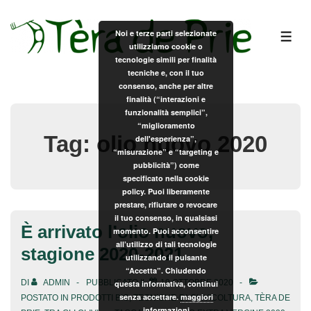
↓
Vai
Noi e terze parti selezionate
ME
utilizziamo cookie o
al
tecnologie simili per finalità
contenuto
tecniche e, con il tuo
principale
consenso, anche per altre
finalità (“interazioni e
funzionalità semplici”,
“miglioramento
Tag:
olio nuovo 2020
dell'esperienza”,
“misurazione” e “targeting e
pubblicità”) come
specificato nella cookie
policy. Puoi liberamente
prestare, rifiutare o revocare
il tuo consenso, in qualsiasi
È arrivato l’olio nuovo,
momento. Puoi acconsentire
all’utilizzo di tali tecnologie
stagione 2020-2021
utilizzando il pulsante
“Accetta”. Chiudendo
DI
ADMIN
PUBBLICATO IL
19 OTTOBRE 2020
questa informativa, continui
senza accettare.
maggiori
POSTATO IN
PRODOTTI BIO
,
TECNICHE-DI-OLIVICOLTURA
,
TÈRA DE
informazioni