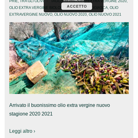
PRIE
,
TRA GLI OLIVI
TAGGATO CON
OLIO EXTRA VERGINE 2020
,
ACCETTO
OLIO EXTRA VERGINE BIOLOGICO VARIETÀ TAGGIASCA
,
OLIO
EXTRAVERGINE NUOVO
,
OLIO NUOVO 2020
,
OLIO NUOVO 2021
Arrivato il buonissimo olio extra vergine nuovo
stagione 2020 2021
Leggi altro ›