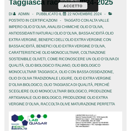
Taggiasca raccolta 2024-2025
ACCETTO
DI
ADMIN
PUBBLICATO IL
22 NOVEMBRE 2024
POSTATO IN
CERTIFICAZIONI
TAGGATO CON
ALTA VALLE
IMPERO OLIO D’OLIVA
,
ANALISI CHIMICHE OLIO D’OLIVA
,
ANTIOSSIDANTI NATURALI OLIO D’OLIVA
,
BASSA ACIDITÀ OLIO
EXTRA VERGINE
,
BENEFICI DELL’OLIO EXTRA VERGINE CON
BASSA ACIDITÀ
,
BENEFICI OLIO EXTRA VERGINE D’OLIVA
,
CARATTERISTICHE OLIO MONOCULTIVAR
,
COLTIVAZIONE
SOSTENIBILE OLIVETI
,
COME RICONOSCERE UN OLIO D’OLIVA DI
QUALITÀ
,
OLIO BIOLOGICO ITALIANO
,
OLIO BIOLOGICO
MONOCULTIVAR TAGGIASCA
,
OLIO CON BASSA OSSIDAZIONE
,
OLIO DI OLIVA TRADIZIONALE LIGURE
,
OLIO EXTRA VERGINE
D’OLIVA BIOLOGICO
,
OLIO TAGGIASCA DI QUALITÀ
,
PERCHÉ
SCEGLIERE OLIO MONOCULTIVAR BIOLOGICO
,
PRODUZIONE
ARTIGIANALE OLIO BIOLOGICO
,
PRODUZIONE OLIO EXTRA
VERGINE D’OLIVA
,
RACCOLTA OLIVE MATURAZIONE PERFETTA