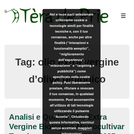
↓
Vai
Noi e terze parti selezionate
ME
utilizziamo cookie o
al
tecnologie simili per finalità
contenuto
tecniche e, con il tuo
principale
consenso, anche per altre
finalità (“interazioni e
funzionalità semplici”,
“miglioramento
Tag:
olio extra vergine
dell'esperienza”,
“misurazione” e “targeting e
pubblicità”) come
d’oliva biologico
specificato nella cookie
policy. Puoi liberamente
prestare, rifiutare o revocare
il tuo consenso, in qualsiasi
momento. Puoi acconsentire
all’utilizzo di tali tecnologie
utilizzando il pulsante
Analisi e Qualità Olio Extra
“Accetta”. Chiudendo
questa informativa, continui
Vergine Biologico Monocultivar
senza accettare.
maggiori
informazioni