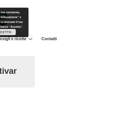
il tuo consenso,
 “misurazione” e
 o revocare il tuo
ulsante “Accetta”.
CETTO
sigli e ricette
Contatti
tivar