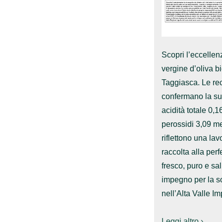
Scopri l’eccellenz
vergine d’oliva b
Taggiasca. Le rec
confermano la sua
acidità totale 0,
perossidi 3,09 me
riflettono una la
raccolta alla per
fresco, puro e sa
impegno per la so
nell’Alta Valle Im
Leggi altro ›