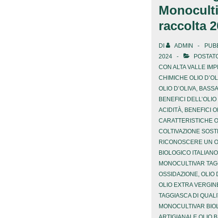
Monoculti
raccolta 
DI
ADMIN
PUBB
2024
POSTATO
CON
ALTA VALLE IMP
CHIMICHE OLIO D’OL
OLIO D’OLIVA
,
BASSA
BENEFICI DELL’OLI
ACIDITÀ
,
BENEFICI O
CARATTERISTICHE 
COLTIVAZIONE SOSTE
RICONOSCERE UN OL
BIOLOGICO ITALIANO
MONOCULTIVAR TAG
OSSIDAZIONE
,
OLIO 
OLIO EXTRA VERGINE
TAGGIASCA DI QUAL
MONOCULTIVAR BIO
ARTIGIANALE OLIO 