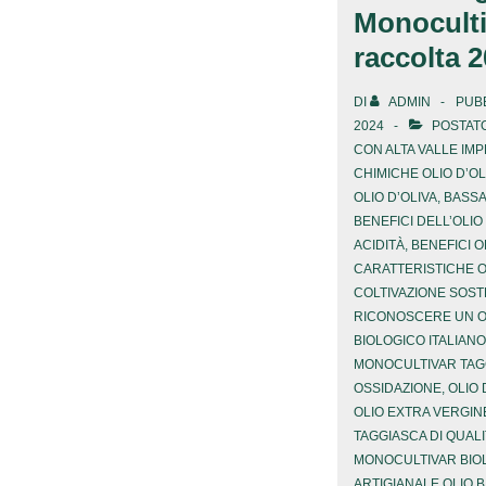
Monoculti
raccolta 
DI
ADMIN
PUBB
2024
POSTATO
CON
ALTA VALLE IMP
CHIMICHE OLIO D’OL
OLIO D’OLIVA
,
BASSA
BENEFICI DELL’OLI
ACIDITÀ
,
BENEFICI O
CARATTERISTICHE 
COLTIVAZIONE SOSTE
RICONOSCERE UN OL
BIOLOGICO ITALIANO
MONOCULTIVAR TAG
OSSIDAZIONE
,
OLIO 
OLIO EXTRA VERGINE
TAGGIASCA DI QUAL
MONOCULTIVAR BIO
ARTIGIANALE OLIO 