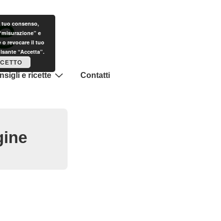
il tuo consenso,
 “misurazione” e
 o revocare il tuo
ulsante “Accetta”.
CETTO
sigli e ricette
Contatti
gine