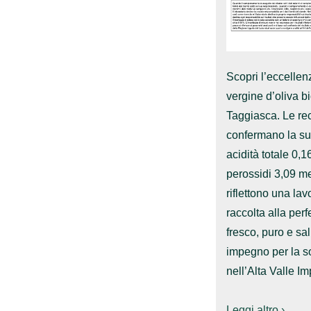
Scopri l’eccellenz
vergine d’oliva b
Taggiasca. Le rec
confermano la sua
acidità totale 0,
perossidi 3,09 me
riflettono una la
raccolta alla per
fresco, puro e sa
impegno per la so
nell’Alta Valle Im
Leggi altro ›