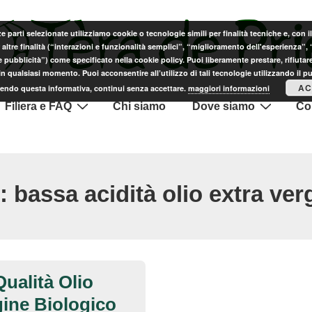
ze parti selezionate utilizziamo cookie o tecnologie simili per finalità tecniche e, con 
altre finalità (“interazioni e funzionalità semplici”, “miglioramento dell'esperienza”,
e pubblicità”) come specificato nella cookie policy. Puoi liberamente prestare, rifiutare
n qualsiasi momento. Puoi acconsentire all’utilizzo di tali tecnologie utilizzando il p
AC
endo questa informativa, continui senza accettare.
maggiori informazioni
Filiera e FAQ
Chi siamo
Dove siamo
Con
g:
bassa acidità olio extra ver
Qualità Olio
gine Biologico