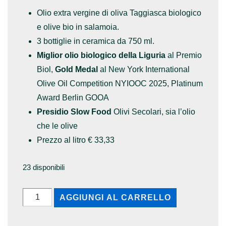
originale
attuale
Olio extra vergine di oliva Taggiasca biologico
era:
è:
e olive bio in salamoia.
102,00€.
97,00€.
3 bottiglie in ceramica da 750 ml.
Miglior olio biologico della Liguria
al Premio
Biol,
Gold Medal
al New York International
Olive Oil Competition NYIOOC 2025, Platinum
Award Berlin GOOA
Presidio Slow Food
Olivi Secolari, sia l’olio
che le olive
Prezzo al litro € 33,33
23 disponibili
3
AGGIUNGI AL CARRELLO
Bottiglie
Olio