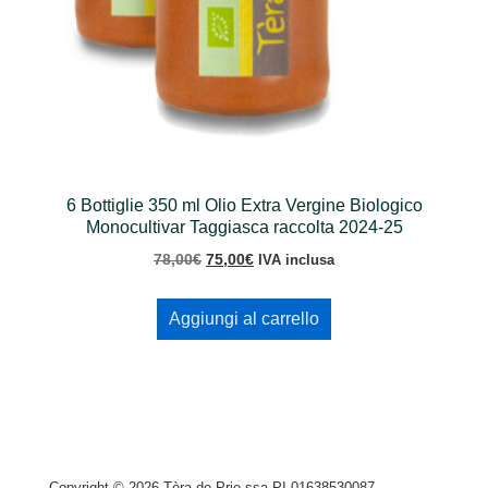
6 Bottiglie 350 ml Olio Extra Vergine Biologico
Monocultivar Taggiasca raccolta 2024-25
Il
Il
78,00
€
75,00
€
IVA inclusa
prezzo
prezzo
originale
attuale
Aggiungi al carrello
era:
è:
78,00€.
75,00€.
Copyright © 2026
Tèra de Prie ssa PI 01638530087 -