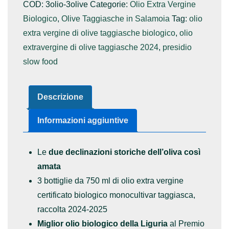
COD:
3olio-3olive
Categorie:
Olio Extra Vergine
EVO
Biologico
,
Olive Taggiasche in Salamoia
Tag:
olio
750
extra vergine di olive taggiasche biologico
,
olio
ml
extravergine di olive taggiasche 2024
,
presidio
raccolta
slow food
2024-
25
e
Descrizione
3
Informazioni aggiuntive
Vasi
Olive
Le
due declinazioni storiche dell’oliva così
Taggiasche
amata
in
3 bottiglie da 750 ml di olio extra vergine
Salamoia
certificato biologico monocultivar taggiasca,
700
raccolta 2024-2025
g
Miglior olio biologico della Liguria
al Premio
quantità