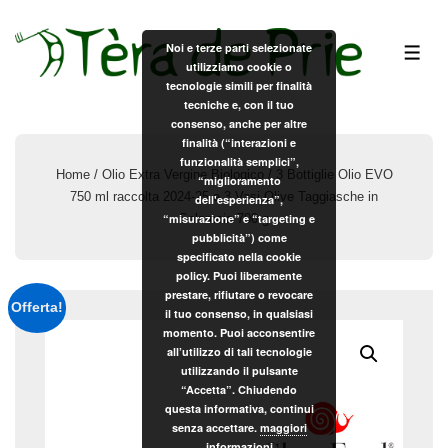
↓
Vai
Noi e terze parti selezionate
ME
utilizziamo cookie o
al
tecnologie simili per finalità
contenuto
tecniche e, con il tuo
principale
consenso, anche per altre
finalità (“interazioni e
funzionalità semplici”,
Home
/
Olio Extra Vergine Biologico
/ 3 Bottiglie Olio EVO
“miglioramento
750 ml raccolta 2024-25 e 3 Vasi Olive Taggiasche in
dell'esperienza”,
“misurazione” e “targeting e
Salamoia 700 g
pubblicità”) come
specificato nella cookie
policy. Puoi liberamente
prestare, rifiutare o revocare
Offerta!
il tuo consenso, in qualsiasi
momento. Puoi acconsentire
all’utilizzo di tali tecnologie
utilizzando il pulsante
“Accetta”. Chiudendo
questa informativa, continui
senza accettare.
maggiori
informazioni