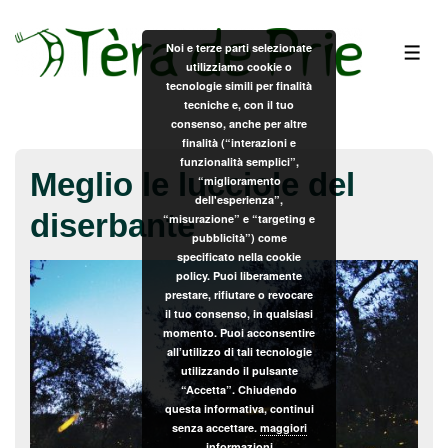
↓
Vai
Noi e terze parti selezionate
ME
utilizziamo cookie o
al
tecnologie simili per finalità
contenuto
tecniche e, con il tuo
principale
consenso, anche per altre
finalità (“interazioni e
funzionalità semplici”,
Meglio le lucciole del
“miglioramento
dell'esperienza”,
diserbante
“misurazione” e “targeting e
pubblicità”) come
specificato nella cookie
policy. Puoi liberamente
prestare, rifiutare o revocare
il tuo consenso, in qualsiasi
momento. Puoi acconsentire
all’utilizzo di tali tecnologie
utilizzando il pulsante
“Accetta”. Chiudendo
questa informativa, continui
senza accettare.
maggiori
informazioni