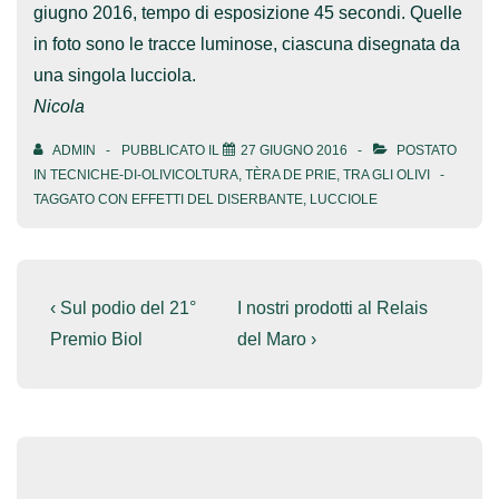
giugno 2016, tempo di esposizione 45 secondi. Quelle
in foto sono le tracce luminose, ciascuna disegnata da
una singola lucciola.
Nicola
ADMIN
PUBBLICATO IL
27 GIUGNO 2016
POSTATO
IN
TECNICHE-DI-OLIVICOLTURA
,
TÈRA DE PRIE
,
TRA GLI OLIVI
TAGGATO CON
EFFETTI DEL DISERBANTE
,
LUCCIOLE
Navigazione
L'articolo
Il
‹ Sul podio del 21°
I nostri prodotti al Relais
precedente
prossimo
articoli
Premio Biol
del Maro ›
è
articolo
è