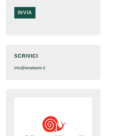
SCRIVICI
inf
o@terade
prie.it