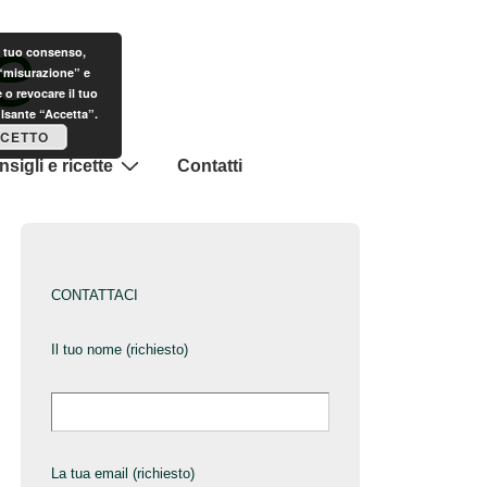
il tuo consenso,
 “misurazione” e
 o revocare il tuo
ulsante “Accetta”.
CETTO
sigli e ricette
Contatti
CONTATTACI
Il tuo nome (richiesto)
La tua email (richiesto)