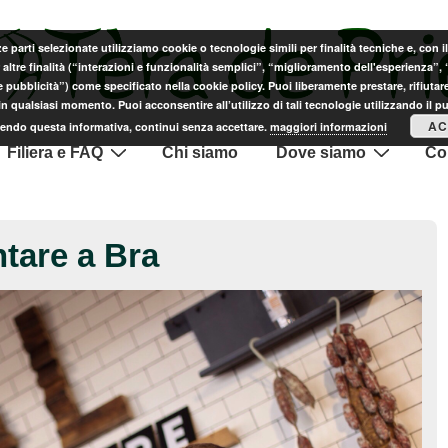
ze parti selezionate utilizziamo cookie o tecnologie simili per finalità tecniche e, con 
altre finalità (“interazioni e funzionalità semplici”, “miglioramento dell'esperienza”,
e pubblicità”) come specificato nella cookie policy. Puoi liberamente prestare, rifiutare
n qualsiasi momento. Puoi acconsentire all’utilizzo di tali tecnologie utilizzando il p
AC
endo questa informativa, continui senza accettare.
maggiori informazioni
Filiera e FAQ
Chi siamo
Dove siamo
Con
ntare a Bra