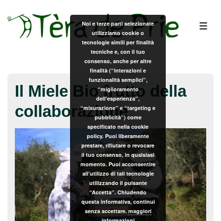
↓
Vai
Noi e terze parti selezionate
ME
utilizziamo cookie o
al
tecnologie simili per finalità
contenuto
tecniche e, con il tuo
principale
consenso, anche per altre
finalità (“interazioni e
funzionalità semplici”,
Il Miele Bio frutto della
“miglioramento
dell'esperienza”,
collaborazione
“misurazione” e “targeting e
pubblicità”) come
specificato nella cookie
policy. Puoi liberamente
prestare, rifiutare o revocare
il tuo consenso, in qualsiasi
momento. Puoi acconsentire
all’utilizzo di tali tecnologie
utilizzando il pulsante
“Accetta”. Chiudendo
questa informativa, continui
senza accettare.
maggiori
informazioni