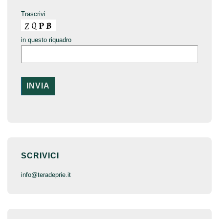
Trascrivi
in questo riquadro
SCRIVICI
inf
o@terade
prie.it