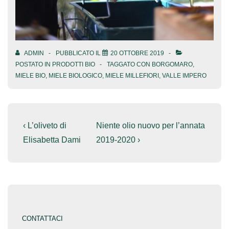
ADMIN
PUBBLICATO IL
20 OTTOBRE 2019
POSTATO IN
PRODOTTI BIO
TAGGATO CON
BORGOMARO
,
MIELE BIO
,
MIELE BIOLOGICO
,
MIELE MILLEFIORI
,
VALLE IMPERO
Navigazione
L'articolo
Il
‹ L’oliveto di
Niente olio nuovo per l’annata
precedente
prossimo
articoli
Elisabetta Dami
2019-2020 ›
è
articolo
è
CONTATTACI