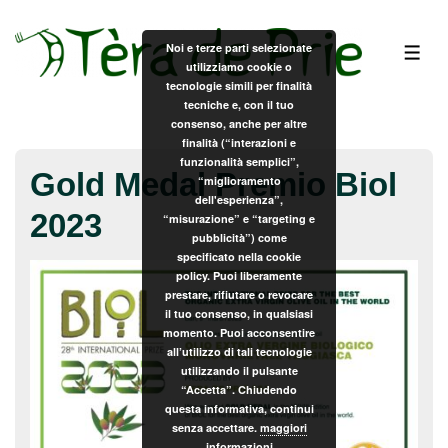
↓
Vai
Noi e terze parti selezionate
ME
utilizziamo cookie o
al
tecnologie simili per finalità
contenuto
tecniche e, con il tuo
principale
consenso, anche per altre
finalità (“interazioni e
funzionalità semplici”,
Gold Medal Premio Biol
“miglioramento
dell'esperienza”,
2023
“misurazione” e “targeting e
pubblicità”) come
specificato nella cookie
policy. Puoi liberamente
prestare, rifiutare o revocare
il tuo consenso, in qualsiasi
momento. Puoi acconsentire
all’utilizzo di tali tecnologie
utilizzando il pulsante
“Accetta”. Chiudendo
questa informativa, continui
senza accettare.
maggiori
informazioni