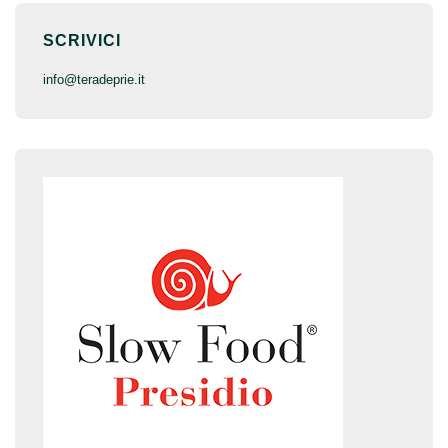
SCRIVICI
inf
o@terade
prie.it