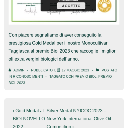
ACCETTO
Con piacere segnaliamo di aver conseguito la
prestigiosa Gold Medal per il nostro Monocultivar
Taggiasca al premio Biol 2023 che raccoglie i migliori
oli extra vergini biologici dell’anno.
ADMIN
PUBBLICATO IL
17 MAGGIO 2023
POSTATO
IN
RICONOSCIMENTI
TAGGATO CON
PREMIO BIOL
,
PREMIO
BIOL 2023
Navigazione
L'articolo
Il
‹ Gold Medal al
Silver Medal NYIOOC 2023 –
precedente
prossimo
articoli
BIOLNOVELLO
New York International Olive Oil
è
articolo
2022
Competition ›