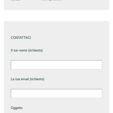
è
CONTATTACI
Il tuo nome (richiesto)
La tua email (richiesto)
Oggetto