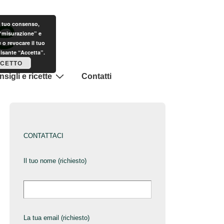
il tuo consenso,
 “misurazione” e
 o revocare il tuo
ulsante “Accetta”.
CETTO
sigli e ricette
Contatti
CONTATTACI
Il tuo nome (richiesto)
La tua email (richiesto)