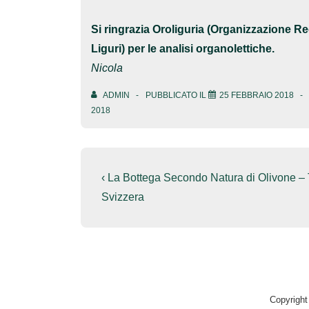
Si ringrazia Oroliguria (Organizzazione R
Liguri) per le analisi organolettiche.
Nicola
ADMIN
PUBBLICATO IL
25 FEBBRAIO 2018
2018
Navigazione
L'articolo
‹ La Bottega Secondo Natura di Olivone – T
precedente
articoli
Svizzera
è
Copyrigh