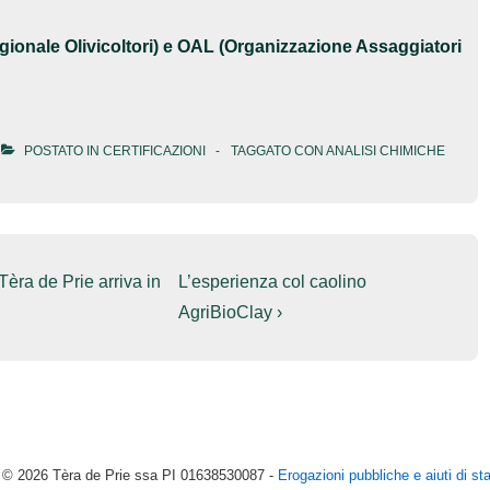
egionale Olivicoltori) e OAL (Organizzazione Assaggiatori
POSTATO IN
CERTIFICAZIONI
TAGGATO CON
ANALISI CHIMICHE
Il
èra de Prie arriva in
L’esperienza col caolino
prossimo
AgriBioClay ›
articolo
è
t © 2026
Tèra de Prie ssa PI 01638530087 -
Erogazioni pubbliche e aiuti di sta