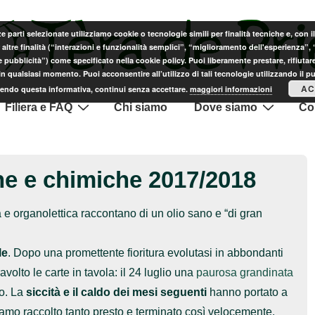
ze parti selezionate utilizziamo cookie o tecnologie simili per finalità tecniche e, con 
altre finalità (“interazioni e funzionalità semplici”, “miglioramento dell'esperienza”,
e pubblicità”) come specificato nella cookie policy. Puoi liberamente prestare, rifiutare
n qualsiasi momento. Puoi acconsentire all’utilizzo di tali tecnologie utilizzando il p
AC
endo questa informativa, continui senza accettare.
maggiori informazioni
Filiera e FAQ
Chi siamo
Dove siamo
Con
che e chimiche 2017/2018
a e organolettica raccontano di un olio sano e “di gran
le
. Dopo una promettente fioritura evolutasi in abbondanti
volto le carte in tavola: il 24 luglio una
paurosa grandinata
to. La
siccità e il caldo dei mesi seguenti
hanno portato a
amo raccolto tanto presto e terminato così velocemente.