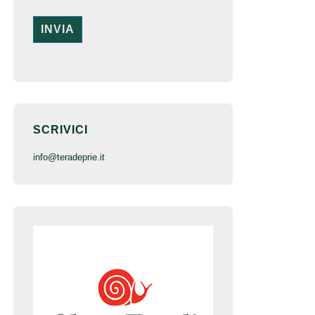
SCRIVICI
inf
o@terade
prie.it