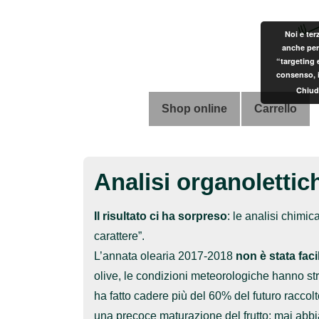
↓
Vai
Noi e ter
anche per 
al
“targeting 
contenuto
consenso, i
principale
Chiud
Menu
Shop online
Carrello
principale
Analisi organoletti
Il risultato ci ha sorpreso
: le analisi chimic
carattere”.
L’annata olearia 2017-2018
non è stata faci
olive, le condizioni meteorologiche hanno stra
ha fatto cadere più del 60% del futuro raccol
una precoce maturazione del frutto: mai abbi